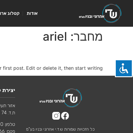
אודות
קטלוג ארו
מחבר:
ariel
Hello world!
rst post. Edit or delete it, then start writing!
יצירת 
אזור תעשי
ת.ד. 74 מיקוד 44820
טלפון: 1700-709-880
כל הזכויות שמורות ש.ד.י אהרוני ובניו בע"מ
פקס: 03-9060866